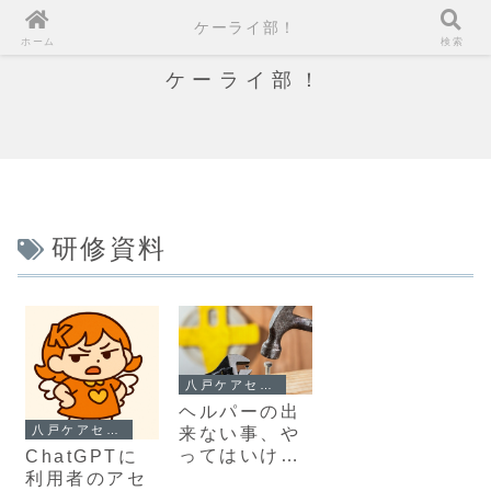
ケーライ部！
ホーム
検索
ケーライ部！
研修資料
八戸ケアセンター
ヘルパーの出
八戸ケアセンター
来ない事、や
ってはいけな
ChatGPTに
い事
利用者のアセ